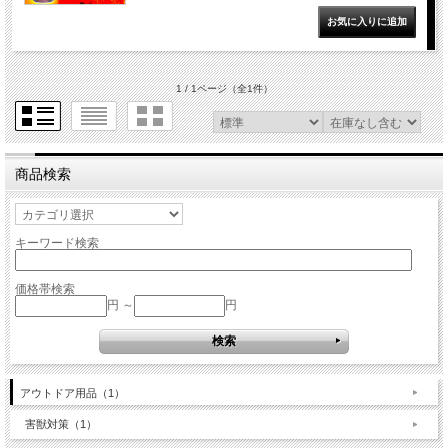
1 / 1ページ
（全1件）
商品検索
キーワード検索
価格帯検索
円 ～
円
アウトドア用品（1）
害獣対策（1）