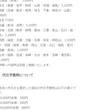
北海道（全域） 1,650円
東北（青森・岩手・秋田・山形・宮城・福島） 1,210円
関東（茨城・栃木・群馬・埼玉・千葉・神奈川・山梨）
880円
東京 770円
信越（新潟・長野） 1,100円
東海・北陸（岐阜・静岡・愛知・三重・富山・石川・福
井） 1,100円
関西（滋賀・京都・大阪・兵庫・奈良・和歌山） 1,100円
中・四国（鳥取・島根・岡山・広島・山口・徳島・香川・
愛媛・高知） 1,320円
九州（福岡・佐賀・長崎・大分・熊本・宮崎・鹿児島）
1,430円
沖縄への送料は別途ご連絡いたします。
代引手数料について
決済に代引きを選択した場合の代引手数料は以下の通りで
す。
10,000円未満：330円
30,000円未満：440円
100,000円未満：660円