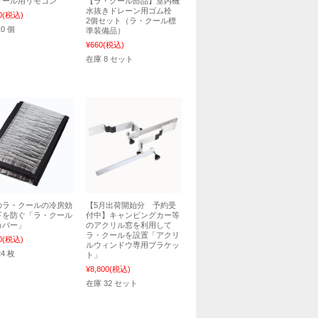
クール用リモコン
【ラ・クール部品】室内機
水抜きドレーン用ゴム栓
0
(税込)
2個セット（ラ・クール標
0 個
準装備品）
¥660
(税込)
在庫 8 セット
のラ・クールの冷房効
【5月出荷開始分 予約受
下を防ぐ「ラ・クール
付中】キャンピングカー等
カバー」
のアクリル窓を利用して
ラ・クールを設置「アクリ
0
(税込)
ルウィンドウ専用ブラケッ
4 枚
ト」
¥8,800
(税込)
在庫 32 セット