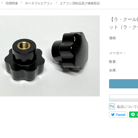
空調関連
ポータブルエアコン
エアコン消耗品及び補修部品
【ラ・クール
ット（ラ・ク
価格:
メーカー：
数量:
在庫:
返品について