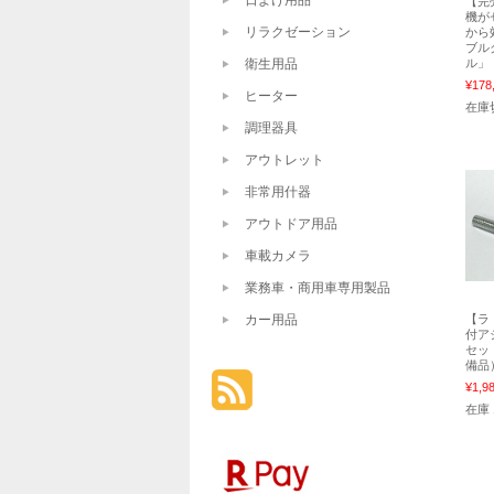
日よけ用品
【完
機が
リラクゼーション
から
ブル
衛生用品
ル」
¥178
ヒーター
在庫
調理器具
アウトレット
非常用什器
アウトドア用品
車載カメラ
業務車・商用車専用製品
カー用品
【ラ
付ア
セッ
備品
¥1,9
在庫 