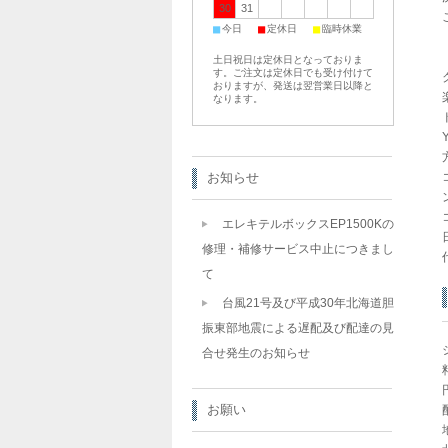
30
31
■
■
■
今日
定休日
臨時休業
土日祝日は定休日となっておりま
す。ご注文は定休日でも受け付けて
おりますが、発送は翌営業日以降と
なります。
お知らせ
エレキテルボックスEP1500Kの
修理・補修サービス中止につきまし
て
台風21号及び平成30年北海道胆
振東部地震による遅配及び配達の見
合せ発生のお知らせ
お願い