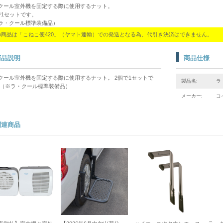
クール室外機を固定する際に使用するナット。
で1セットです。
ラ・クール標準装備品）
の商品は「こねこ便420」（ヤマト運輸）での発送となる為、代引き決済はできません。
商品説明
商品仕様
クール室外機を固定する際に使用するナット。 2個で1セットで
製品名:
ラ
 （※ラ・クール標準装備品）
メーカー:
コ
関連商品