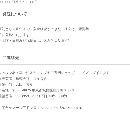
100,000円以上：1,100円
発送について
原則として正午までに入金確認ができたご注文は、翌営業
日に発送いたします。
（土曜・日曜及び祝祭日はお休みとなります）
ご連絡先
ショップ名：車中泊＆キャンプギア専門ショップ コイズミダイレクト
販売業者：株式会社 コイズミ
店舗担当：宮田 芳孝
所在地：〒173-0025 東京都板橋区熊野町３３-３
電話番号：03-3959-1212 (平日10時～17時)
お問合せメールアドレス：
shopmaster@coizumi-d.jp