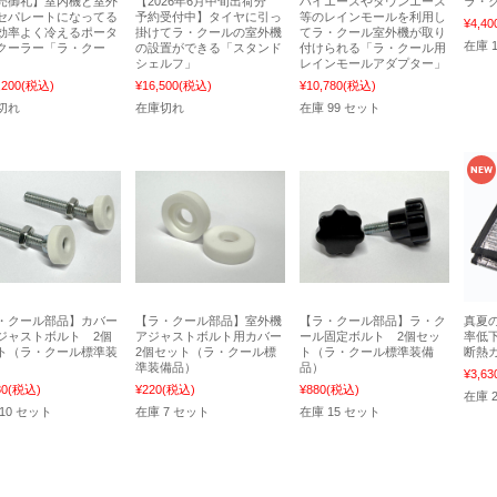
売御礼】室内機と室外
【2026年6月中旬出荷分
ハイエースやタウンエース
ラ・
セパレートになってる
予約受付中】タイヤに引っ
等のレインモールを利用し
¥4,40
効率よく冷えるポータ
掛けてラ・クールの室外機
てラ・クール室外機が取り
在庫 1
クーラー「ラ・クー
の設置ができる「スタンド
付けられる「ラ・クール用
シェルフ」
レインモールアダプター」
,200
(税込)
¥16,500
(税込)
¥10,780
(税込)
切れ
在庫切れ
在庫 99 セット
・クール部品】カバー
【ラ・クール部品】室外機
【ラ・クール部品】ラ・ク
真夏
ジャストボルト 2個
アジャストボルト用カバー
ール固定ボルト 2個セッ
率低
ト（ラ・クール標準装
2個セット（ラ・クール標
ト（ラ・クール標準装備
断熱
）
準装備品）
品）
¥3,63
80
(税込)
¥220
(税込)
¥880
(税込)
在庫 2
10 セット
在庫 7 セット
在庫 15 セット