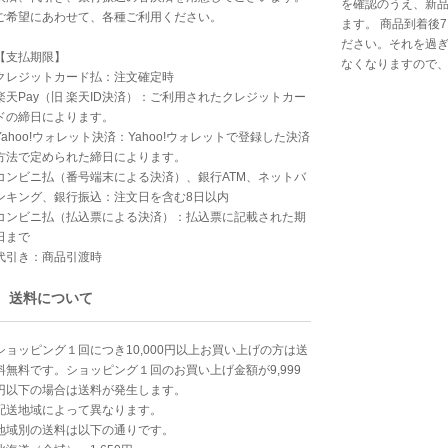
を確認のうえ、新
ご希望にあわせて、各種ご利用ください。
ます。 商品到着後
ださい。それを過
【支払期限】
なくなりますので
クレジットカード払：注文確定時
楽天Pay（旧 楽天ID決済）：ご利用されたクレジットカー
ドの締日によります。
Yahoo!ウォレット決済：Yahoo!ウォレットで登録した決済
方法で定められた締日によります。
コンビニ払（番号端末による決済）、銀行ATM、ネットバ
ンキング、銀行振込：注文日を含む8日以内
コンビニ払（払込票による決済）：払込票に記載された期
日まで
代引き：商品引渡時
送料について
ショッピング１回につき10,000円以上お買い上げの方は送
料無料です。ショッピング１回のお買い上げ金額が9,999
円以下の場合は送料が発生します。
配送地域によって異なります。
地域別の送料は以下の通りです。