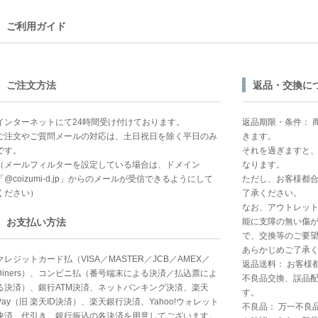
ご利用ガイド
ご注文方法
返品・交換に
インターネットにて24時間受け付けております。
返品期限・条件： 
ご注文やご質問メールの対応は、土日祝日を除く平日のみ
きます。
です。
それを過ぎますと
（メールフィルターを設定している場合は、ドメイン
なります。
「@coizumi-d.jp」からのメールが受信できるようにして
ただし、お客様都
ください）
了承ください。
なお、アウトレッ
お支払い方法
能に支障の無い傷
で、交換等のご要
あらかじめご了承
クレジットカード払（VISA／MASTER／JCB／AMEX／
返品送料： お客様
Diners）、コンビニ払（番号端末による決済／払込票によ
不良品交換、誤品
る決済）、銀行ATM決済、ネットバンキング決済、楽天
す。
Pay（旧 楽天ID決済）、楽天銀行決済、Yahoo!ウォレット
不良品： 万一不良
決済、代引き、銀行振込の各決済を用意してございます。